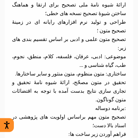
ارائۀ شیوه نامۀ ملی تصحیح برای ارتقا و هماهنگ
ساختن شیوۀ تصحیح نسخه های خطی؛
طراحی و تولید نرم افزارهای رایانه ای در زمینۀ
تصحیح متون ؛
تصحیح متون علمی و ادبی بر اساس تقسیم بندی های
زیر:
موضوعی: ادبی، عرفان، فلسفه، کلام، منطق، نجوم،
طب، گیاه شناسی و ...
ساختاری: متون منظوم، متون منثور و سایر ساختارها.
تحقیق در متون مصحّح، ارائۀ شیوه نامۀ تحقیق و
تجاری سازی نتایج بدست آمده با توجه به اقتضائات
متون گوناگون.
:برنامه دوساله
تصحیح متون مهم براساس اولویت های پژوهشی در
اسناد بالا دست؛
فراهم آوردن زیر ساخت ها: