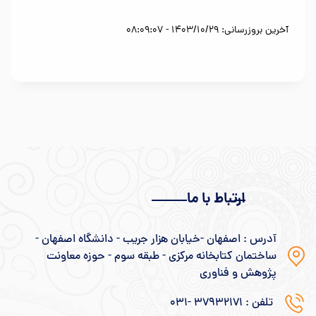
آخرین بروزرسانی: 1403/10/29 - 08:09:07
ارتباط با ما
آدرس : اصفهان -خیابان هزار جریب - دانشگاه اصفهان -
ساختمان کتابخانه مرکزی - طبقه سوم - حوزه معاونت
پژوهش و فناوری
تلفن : ۳۷۹۳۲۱۷۱ -031